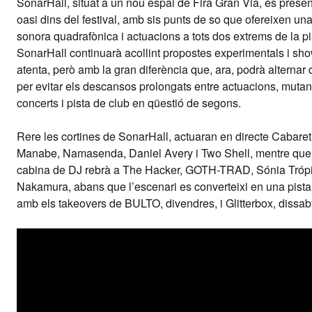
SonarHall, situat a un nou espai de Fira Gran Via, es presen
oasi dins del festival, amb sis punts de so que ofereixen un
sonora quadrafònica i actuacions a tots dos extrems de la p
SonarHall continuarà acollint propostes experimentals i sho
atenta, però amb la gran diferència que, ara, podrà alternar d
per evitar els descansos prolongats entre actuacions, mutan
concerts i pista de club en qüestió de segons.
Rere les cortines de SonarHall, actuaran en directe Cabaret 
Manabe, Namasenda, Daniel Avery i Two Shell, mentre que
cabina de DJ rebrà a The Hacker, GOTH-TRAD, Sónia Trópi
Nakamura, abans que l’escenari es converteixi en una pista
amb els takeovers de BULTO, divendres, i Glitterbox, dissab