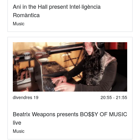
Ani in the Hall present Intel·ligència
Romàntica
Music
divendres 19
20:55 - 21:55
Beatrix Weapons presents BO$$Y OF MUSIC
live
Music