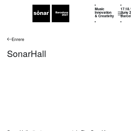
Music
17.18.
Innovation
Juny 
& Creativity
Barce
Enrere
SonarHall