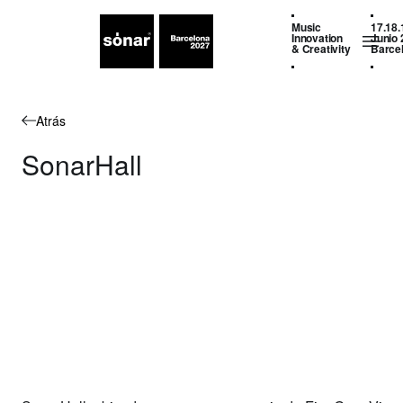
Music
17.18.
Innovation
Junio 
& Creativity
Barce
Atrás
SonarHall