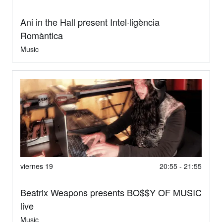
Ani in the Hall present Intel·ligència
Romàntica
Music
viernes 19
20:55 - 21:55
Beatrix Weapons presents BO$$Y OF MUSIC
live
Music