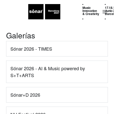
Music
17.18.
Innovation
Junio 
& Creativity
Barce
Galerías
Sónar 2026 - TIMES
Sónar 2026 - AI & Music powered by
S+T+ARTS
Sónar+D 2026