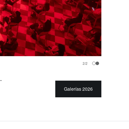
2
/
2
.
Galerías 2026