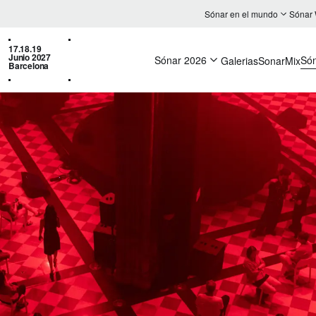
Sónar en el mundo
Sónar
17.18.19
Junio 2027
Sónar 2026
Só
Galerias
SonarMix
Barcelona