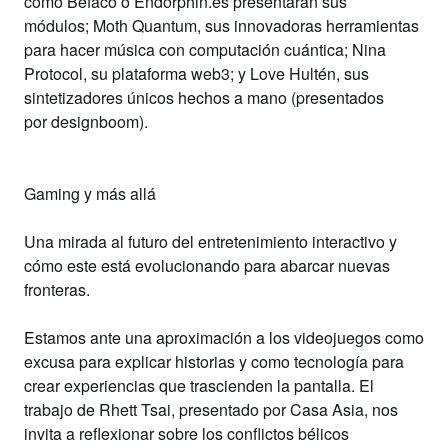
como
Be
faco
o
Endorphin.es
present
arán
sus
módulos;
Moth Quantum
, sus innovadoras herramientas
para hacer música con computación cuántica;
Nina
Protocol,
su plataforma web3; y
Love Hultén
, sus
sintetizadores únicos hechos a mano (presentados
por
designboom
).
Gaming y más allá
Una mirada al
futuro del entretenimiento interactivo
y
cómo este está evolucionando para abarcar nuevas
fronteras.
Estamos ante una aproximación a los videojuegos como
excusa para explicar historias y como tecnología para
crear experiencias que trascienden
la pantalla. El
trabajo de
Rhett Tsa
i, presentado por
Casa Asia
, nos
invita a reflexionar sobre los conflictos bélicos