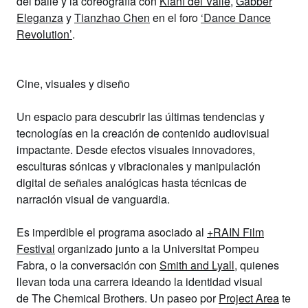
del
baile y la coreografía
con
Kianí del Valle
,
Gabber
Eleganza
y
Tianzhao Chen
en el foro
‘Dance Dance
Revolution’
.
Cine, visuales y diseño
Un espacio para descubrir las
últimas tendencias y
tecnologías en la creación de contenido audiovisual
impactante
. Desde efectos visuales innovadores,
esculturas sónicas y vibracionales y manipulación
digital de señales analógicas hasta técnicas de
narración visual de vanguardia.
Es imperdible el programa asociado al
+
RAIN Film
Festival
organizado junto a la
Universitat Pompeu
Fabra
, o la conversación con
Smith and Lyall
, quienes
llevan toda una carrera ideando la identidad visual
de
The Chemical Brothers
. Un paseo por
Project Area
te