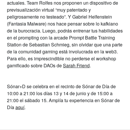
actuales.
Team Rolfes
nos proponen un dispositivo de
previsualización virtual “muy patentado y
peligrosamente no testeado”. Y
Gabriel Helfenstein
(Fantasia Malware)
nos hace pensar sobre lo kafkiano
de la burocracia. Luego, podrás entrenar tus habilidades
en el prompting con la arcade
Prompt Battle Training
Station
de
Sebastian Schmieg
,
sin olvidar que una parte
de la comunidad gaming está involucrada en la web3.
Para
ello, es imprescindible no perderse el workshop
gamificado sobre DAOs de
Sarah Friend
.
Sónar+D
se celebra en el
recinto de Sónar de Día de
10:00 a 21:00 los días 13 y 14 de junio
y
de 15:00 a
21:00 el sábado 15
. Amplía tu experiencia en Sónar de
Día
aquí
.