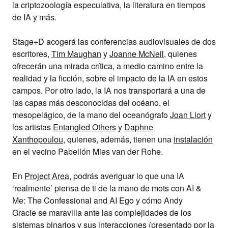
la criptozoología especulativa, la literatura en tiempos
de IA y más.
Stage+D
acogerá las conferencias audiovisuales de dos
escritores,
Tim Maughan
y
Joanne McNeil
,
quienes
ofrecerán una mirada crítica, a medio camino entre la
realidad y la ficción, sobre el impacto de la IA en estos
campos. Por otro lado, la IA nos transportará a una de
las capas más desconocidas del océano, el
mesopelágico, de la mano del oceanógrafo
Joan Llort
y
los artistas
Entangled Others
y
Daphne
Xanthopoulou
,
quienes, además, tienen una
instalación
en el vecino
Pabellón Mies van der Rohe
.
En
Project Area
, podrás averiguar lo que una IA
‘realmente’ piensa de ti de la mano de
mots
con
AI &
Me: The Confessional and AI Ego
y cómo
Andy
Gracie
se maravilla ante las complejidades de los
sistemas binarios y sus interacciones (presentado por la