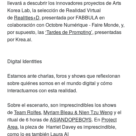
llevará a descubrir los innovadores proyectos de
Arts
Korea Lab
, la selección de Realidad Virtual
de
Realities+D
,
presentada por
FABBULA
en
colaboración con
Octobre Numérique - Faire Monde
,
y,
por supuesto, las
‘Tardes de Prompting’
, presentadas
por
Krea.ai
.
Digital Identities
Estamos ante charlas, foros y shows que reflexionan
sobre
quiénes somos en el mundo digital
y cómo
interactuamos con esta realidad.
Sobre el escenario, son imprescindibles los shows
de
Team Rolfes
,
Myriam Bleau & Nien Tzu Weng
y el
ritual de 6 horas de
ASIANDOPEBOYS
. En
Project
Area
, la pieza de
Harriet Davey
es imprescindible,
com
o lo es también
Laura AI