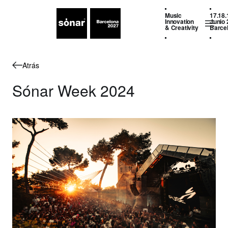
Music
17.18.
Innovation
Junio 
& Creativity
Barce
Atrás
Sónar Week 2024