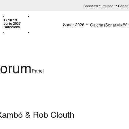
Sónar en el mundo
Sónar
17.18.19
Junio 2027
Sónar 2026
Só
Galerias
SonarMix
Barcelona
forum
Panel
 Xambó & Rob Clouth