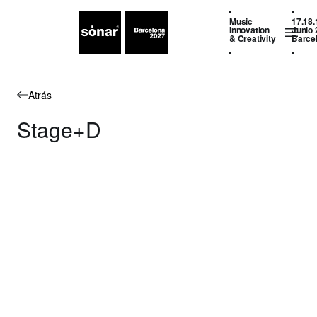
Music
17.18.
Innovation
Junio 
& Creativity
Barce
Atrás
Stage+D