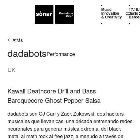
Music
17.18.
Innovation
Junio 
& Creativity
Barce
Atrás
dadabots
Performance
UK
Kawaii Deathcore Drill and Bass
Baroquecore Ghost Pepper Salsa
dadabots
son CJ Carr y Zack Zukowski, dos hackers
musicales que llevan casi una década entrenando redes
neuronales para generar música extrema, del black
metal al math rock al free jazz, a menudo a través de