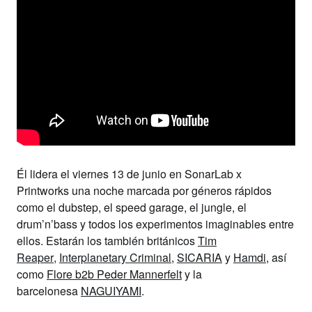
Él lidera el
viernes 13 de junio
en SonarLab x
Printworks una noche marcada por géneros rápidos
como el dubstep, el speed garage, el jungle, el
drum’n’bass y todos los experimentos imaginables entre
ellos. Estarán los también británicos
Tim
Reaper
,
Interplanetary Criminal
,
SICARIA
y
Hamdi
, así
como
Flore b2b Peder Mannerfelt
y la
barcelonesa
NAGUIYAMI
.