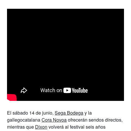
El
sábado 14 de junio
,
Sega Bodega
y la
gallegocatalana
Cora Novoa
ofrecerán sendos directos,
mientras que
Dixon
volverá al festival seis años