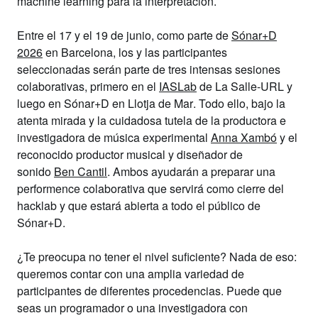
machine learning
para la interpretación.
Entre
el 17 y el 19 de junio
, como parte de
Sónar+D
2026
en Barcelona, los y las participantes
seleccionadas serán parte de tres intensas sesiones
colaborativas, primero en el
IASLab
de La Salle-URL
y
luego en
Sónar+D en Llotja de Mar
. Todo ello, bajo la
atenta mirada y la cuidadosa tutela de la productora e
investigadora de música experimental
Anna Xambó
y el
reconocido productor musical y diseñador de
sonido
Ben Cantil
. Ambos ayudarán a preparar una
performence colaborativa que servirá como cierre del
hacklab y que estará abierta a todo el público de
Sónar+D.
¿Te preocupa no tener el nivel suficiente? Nada de eso:
queremos contar con una amplia variedad de
participantes de diferentes procedencias. Puede que
seas un
programador o una investigadora con