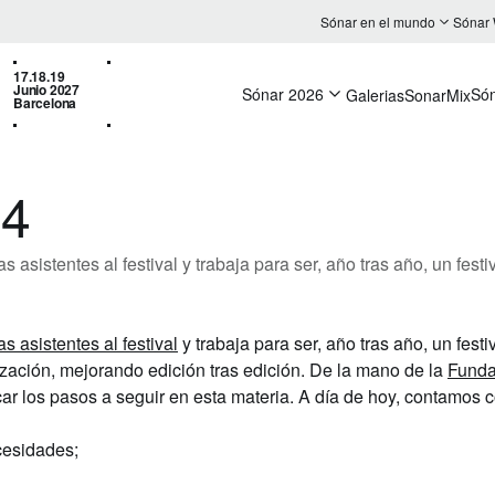
Sónar en el mundo
Sónar
17.18.19
Junio 2027
Sónar 2026
Só
Galerias
SonarMix
Barcelona
24
sistentes al festival y trabaja para ser, año tras año, un festi
 asistentes al festival
y trabaja para ser, año tras año, un fest
ización, mejorando edición tras edición. De la mano de la
Funda
r los pasos a seguir en esta materia. A día de hoy, contamos c
cesidades;