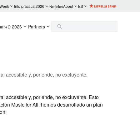
 Week
Info práctica 2026
About
ES
Noticias
nar+D 2026
Partners
val accesible y, por ende, no excluyente.
ival accesible y, por ende, no excluyente. Esto
ción Music for All
, hemos desarrollado un plan
on: