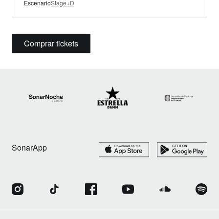
Escenario
Stage+D
Comprar tickets
SonarApp