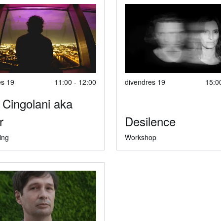
es 19
11:00 - 12:00
divendres 19
15:0
 Cingolani aka
r
Desilence
ing
Workshop