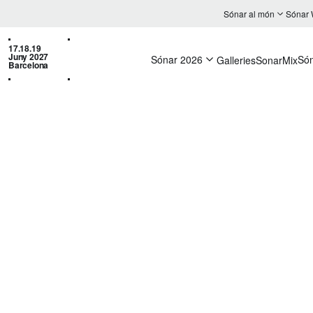
Sónar al món
Sónar
17.18.19
Juny 2027
Sónar 2026
Só
Galleries
SonarMix
Barcelona