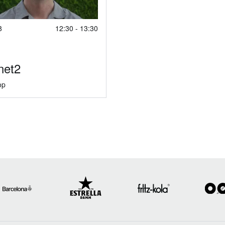
8
12:30 - 13:30
net2
op