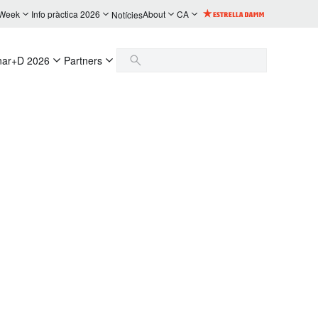
 Week
Info pràctica 2026
About
CA
Notícies
nar+D 2026
Partners