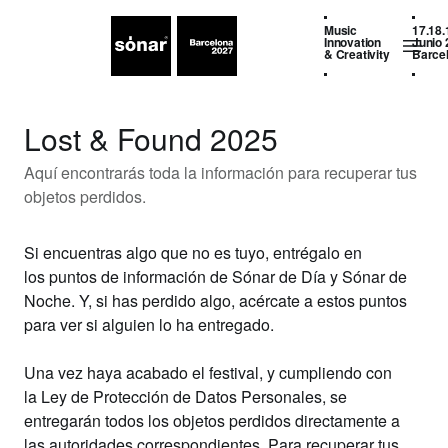
Music
17.18.
Innovation
Junio 
& Creativity
Barce
Lost & Found 2025
Aquí encontrarás toda la información para recuperar tus
objetos perdidos.
Si
encuentras algo que no es tuyo
, entrégalo en
los
puntos de información
de Sónar de Día y Sónar de
Noche. Y,
si has perdido algo
, acércate a estos puntos
para ver si alguien lo ha entregado.
Una vez haya
acabado el festival
, y cumpliendo con
la
Ley de Protección de Datos Personales
, se
entregarán todos los objetos perdidos directamente a
las autoridades correspondientes. Para recuperar tus