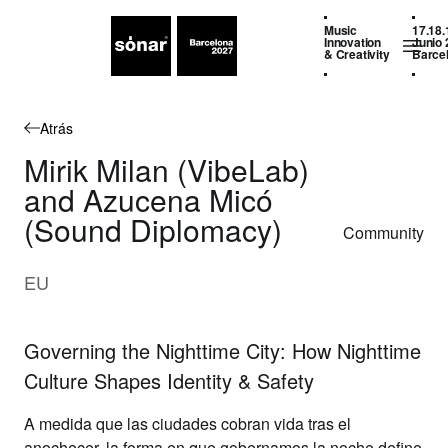
Music
17.18.
Innovation
Junio 
& Creativity
Barce
Atrás
Mirik Milan (VibeLab)
and Azucena Micó
(Sound Diplomacy)
Community
EU
Governing the Nighttime City: How Nighttime
Culture Shapes Identity & Safety
A medida que las ciudades cobran vida tras el
anochecer, la forma en que gobernamos la noche define