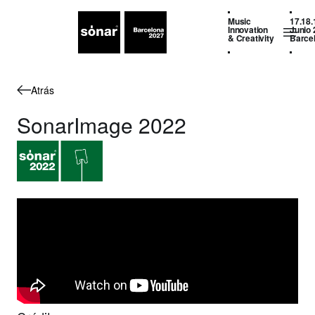
Music
17.18.
Innovation
Junio 
& Creativity
Barce
Atrás
SonarImage 2022