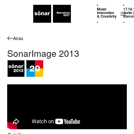
Music
17.18.
Innovation
Junio 
& Creativity
Barce
Atrás
SonarImage 2013