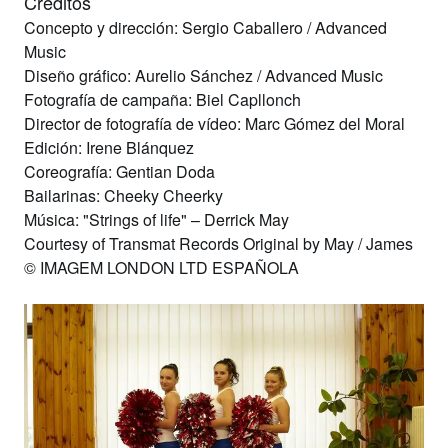
Créditos
Concepto y dirección:
Sergio Caballero / Advanced
Music
Diseño gráfico:
Aurelio Sánchez / Advanced Music
Fotografía de campaña:
Biel Capllonch
Director de fotografía de vídeo:
Marc Gómez del Moral
Edición
: Irene Blánquez
Coreografía
: Gentian Doda
Bailarinas
: Cheeky Cheerky
Música
: "Strings of life" – Derrick May
Courtesy of Transmat Records Original by May / James
© IMAGEM LONDON LTD ESPAÑOLA