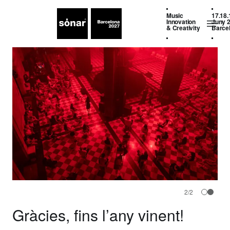
Music
17.18.
Innovation
Juny 
& Creativity
Barce
2
/
2
Gràcies, fins l’any vinent!