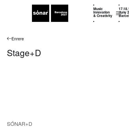
Music
17.18.
Innovation
Juny 
& Creativity
Barce
Enrere
Stage+D
SÓNAR+D