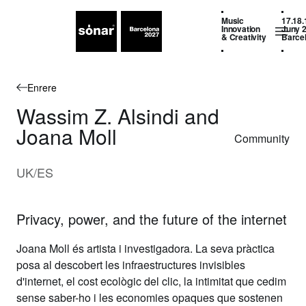
Music
17.18.
Innovation
Juny 
& Creativity
Barce
Enrere
Wassim Z. Alsindi and
Joana Moll
Community
UK/ES
Privacy, power, and the future of the internet
Joana Moll és artista i investigadora. La seva pràctica
posa al descobert les infraestructures invisibles
d'internet, el cost ecològic del clic, la intimitat que cedim
sense saber-ho i les economies opaques que sostenen