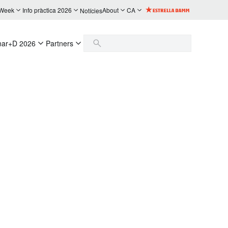
 Week
Info pràctica 2026
About
CA
Notícies
nar+D 2026
Partners