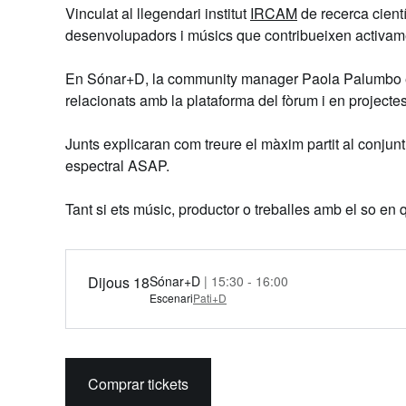
Vinculat al llegendari institut
IRCAM
de recerca cientí
desenvolupadors i músics que contribueixen activam
En Sónar+D, la community manager
Paola Palumbo
relacionats amb la plataforma del fòrum i en projecte
Junts explicaran com treure el màxim partit al conjun
espectral ASAP.
Tant si ets músic, productor o treballes amb el so en 
Dijous 18
Sónar+D
| 15:30 - 16:00
Escenari
Pati+D
Comprar tickets