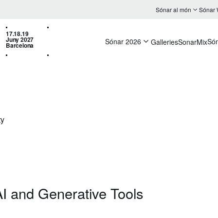
Sónar al món
Sónar
17.18.19
Juny 2027
Sónar 2026
Só
Galleries
SonarMix
Barcelona
y
I and Generative Tools