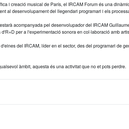
fica i creació musical de París, el
IRCAM Forum
és una dinàmic
ent al desenvolupament del llegendari programari i els proce
estarà acompanyada pel desenvolupador del IRCAM
Guillaume
s d'R+D per a l'experimentació sonora en col·laboració amb artis
t d'eines del IRCAM, líder en el sector, des del programari de g
qualsevol àmbit, aquesta és una activitat que no et pots perdre.