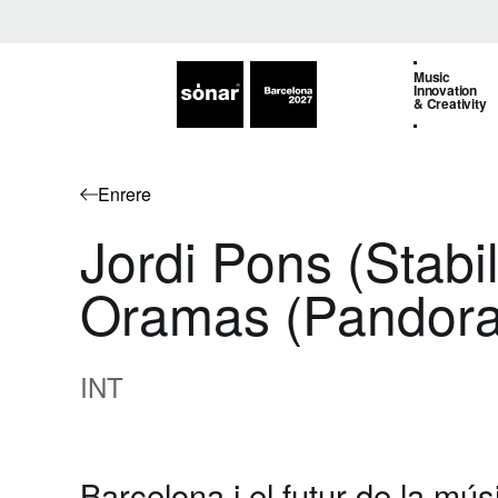
Music
Innovation
& Creativity
Enrere
Jordi Pons (Stabi
Oramas (Pandora,
INT
Barcelona i el futur de la músi