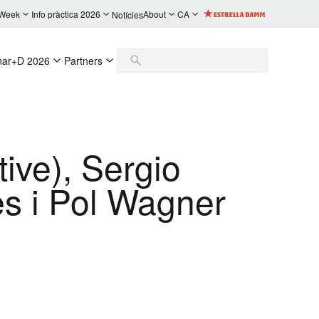
 Week
Info pràctica 2026
About
CA
Notícies
nar+D 2026
Partners
tive), Sergio
s i Pol Wagner