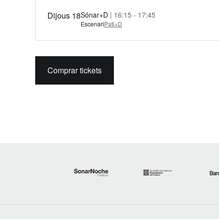
Dijous 18
Sónar+D
| 16:15 - 17:45
Escenari
Pati+D
Comprar tickets