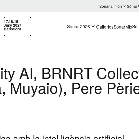
Sónar al món
Sónar
17.18.19
Juny 2027
Sónar 2026
Só
Galleries
SonarMix
Barcelona
lity AI, BRNRT Collec
 Muyaio), Pere Pèrie
ca amb la intel·ligència artificial