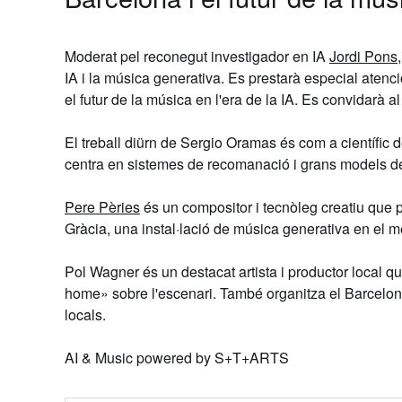
Moderat pel reconegut investigador en IA
Jordi Pons
IA i la música generativa. Es prestarà especial atenci
el futur de la música en l'era de la IA. Es convidarà a
El treball diürn de
Sergio Oramas
és com a científic 
centra en sistemes de recomanació i grans models d
Pere Pèries
és un compositor i tecnòleg creatiu que po
Gràcia, una instal·lació de música generativa en el 
Pol Wagner
és un destacat artista i productor local q
home» sobre l'escenari. També organitza el
Barcelo
locals.
AI & Music powered by S+T+ARTS