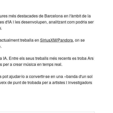
igures més destacades de Barcelona en l'àmbit de la
nes d'IA i les desenvolupen, analitzant com podria ser
s.
actualment treballa en
SiriusXM/Pandora
, on se
o
.
a IA. Entre els seus treballs més recents es troba Ars
s per a crear música en temps real.
a pot ajudar-lo a convertir-se en una «banda d'un sol
eix de punt de trobada per a artistes i investigadors