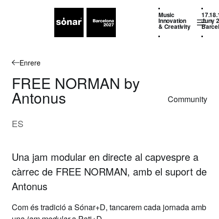
Music
17.18.
Innovation
Juny 
& Creativity
Barce
Enrere
FREE NORMAN by
Antonus
Community
ES
Una jam modular en directe al capvespre a
càrrec de FREE NORMAN, amb el suport de
Antonus
Com és tradició a Sónar+D, tancarem cada jornada amb
una
jam modular
a Pati+D.