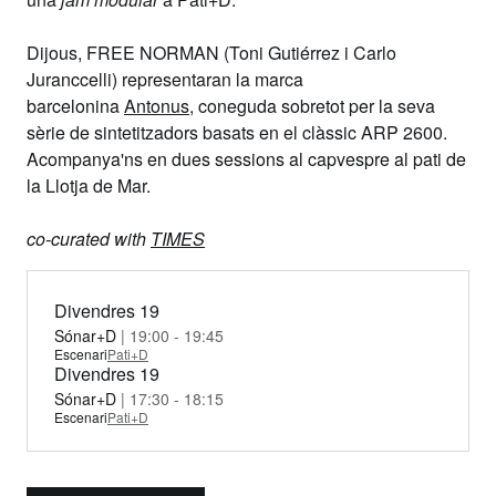
Dijous,
FREE NORMAN
(Toni Gutiérrez i Carlo
Juranccelli) representaran la marca
barcelonina
Antonus
, coneguda sobretot per la seva
sèrie de sintetitzadors basats en el clàssic ARP 2600.
Acompanya'ns en dues sessions al capvespre al pati de
la Llotja de Mar.
co-curated with
TIMES
Divendres 19
Sónar+D
| 19:00 - 19:45
Escenari
Pati+D
Divendres 19
Sónar+D
| 17:30 - 18:15
Escenari
Pati+D