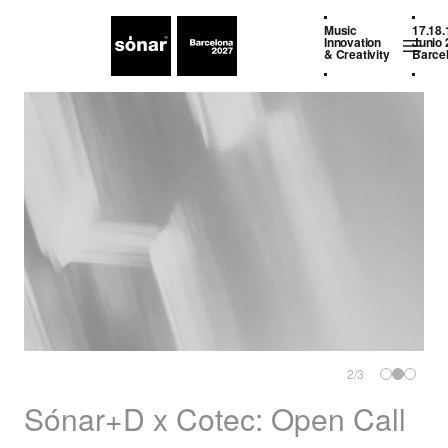
Music
17.18.
Innovation
Junio 
& Creativity
Barce
2
/
3
Sónar+D x Cotec: Open Call