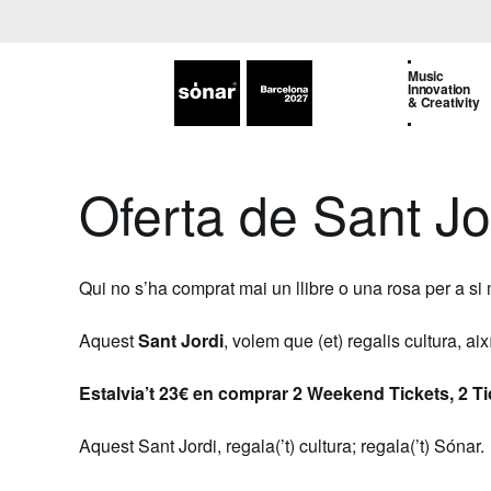
Music
Innovation
& Creativity
Oferta de Sant Jor
Qui no s’ha comprat mai un llibre o una rosa per a si
Aquest
Sant Jordi
, volem que (et) regalis cultura, ai
Estalvia’t 23€ en comprar 2 Weekend Tickets, 2 T
Aquest Sant Jordi, regala(’t) cultura; regala(’t) Sónar.