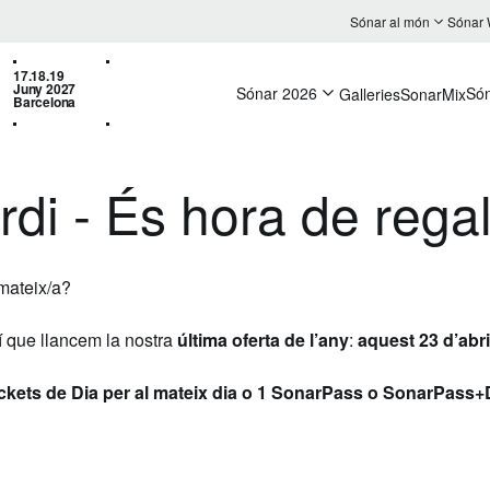
Sónar al món
Sónar
17.18.19
Juny 2027
Sónar 2026
Só
Galleries
SonarMix
Barcelona
di - És hora de regal
 mateix/a?
xí que llancem la nostra
última oferta de l’any
:
aquest 23 d’abr
ickets de Dia per al mateix dia o 1 SonarPass o SonarPass+