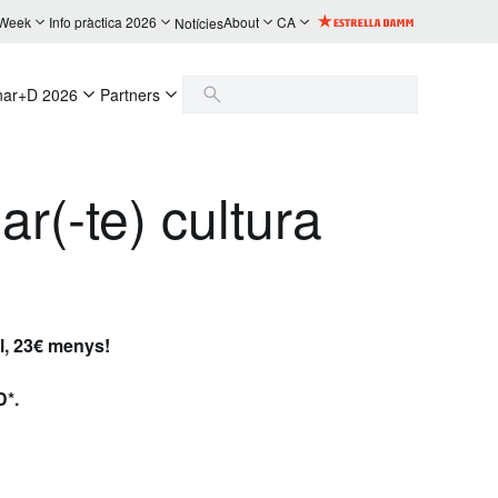
 Week
Info pràctica 2026
About
CA
Notícies
nar+D 2026
Partners
ar(-te) cultura
il, 23€ menys!
D*.